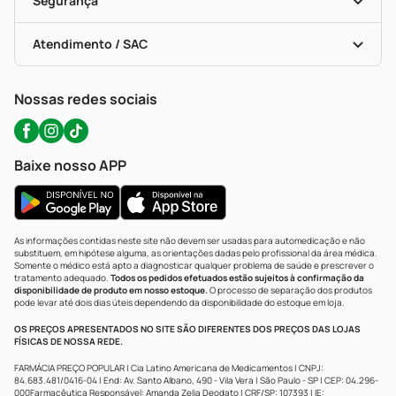
Segurança
Troca E Devolução
Testes Rápidos
Bulas De A A Z
Autoteste Covid-19
Certificado De Segurança
Políticas De Marketplace
Portal Da Privacidade
Atendimento / SAC
Política De Privacidade
WhatsApp (47) 9202-1687
Atendimento@precopopular.com.br
Nossas redes sociais
Baixe nosso APP
As informações contidas neste site não devem ser usadas para automedicação e não
substituem, em hipótese alguma, as orientações dadas pelo profissional da área médica.
Somente o médico está apto a diagnosticar qualquer problema de saúde e prescrever o
tratamento adequado.
Todos os pedidos efetuados estão sujeitos à confirmação da
disponibilidade de produto em nosso estoque.
O processo de separação dos produtos
pode levar até dois dias úteis dependendo da disponibilidade do estoque em loja.
OS PREÇOS APRESENTADOS NO SITE SÃO DIFERENTES DOS PREÇOS DAS LOJAS
FÍSICAS DE NOSSA REDE.
FARMÁCIA PREÇO POPULAR | Cia Latino Americana de Medicamentos | CNPJ:
84.683.481/0416-04 | End: Av. Santo Albano, 490 - Vila Vera | São Paulo - SP | CEP: 04.296-
000Farmacêutica Responsável: Amanda Zelia Deodato | CRF/SP: 107393 | IE: