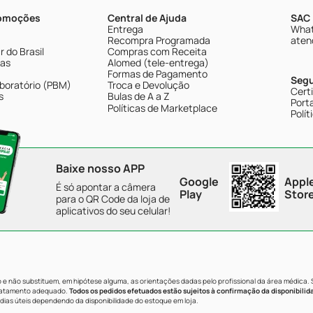
romoções
Central de Ajuda
SAC 
Entrega
What
Recompra Programada
aten
 do Brasil
Compras com Receita
tas
Alomed (tele-entrega)
Formas de Pagamento
Seg
boratório (PBM)
Troca e Devolução
Cert
s
Bulas de A a Z
Porta
Políticas de Marketplace
Polít
Baixe nosso APP
Google
Appl
É só apontar a câmera
Play
Stor
para o QR Code da loja de
aplicativos do seu celular!
e não substituem, em hipótese alguma, as orientações dadas pelo profissional da área médica.
tratamento adequado.
Todos os pedidos efetuados estão sujeitos à confirmação da disponibilid
dias úteis dependendo da disponibilidade do estoque em loja.