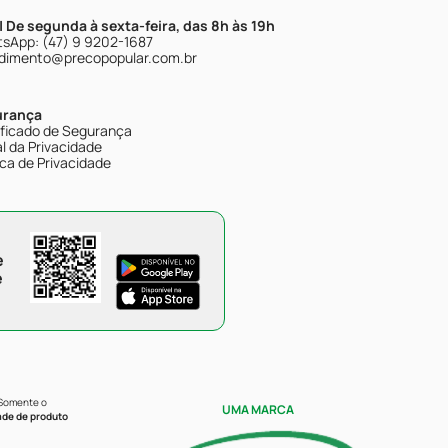
| De segunda à sexta-feira, das 8h às 19h
sApp: (47) 9 9202-1687
dimento@precopopular.com.br
urança
ificado de Segurança
l da Privacidade
ica de Privacidade
e
e
 Somente o
UMA MARCA
ade de produto