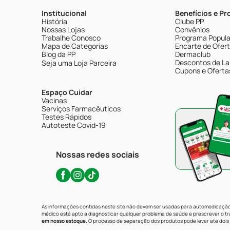
Institucional
Benefícios e P
História
Clube PP
Nossas Lojas
Convênios
Trabalhe Conosco
Programa Popular
Mapa de Categorias
Encarte de Ofer
Blog da PP
Dermaclub
Descontos de La
Seja uma Loja Parceira
Cupons e Oferta
Espaço Cuidar
Vacinas
Serviços Farmacêuticos
Testes Rápidos
Autoteste Covid-19
Nossas redes sociais
As informações contidas neste site não devem ser usadas para automedicação 
médico está apto a diagnosticar qualquer problema de saúde e prescrever o 
em nosso estoque.
O processo de separação dos produtos pode levar até dois 