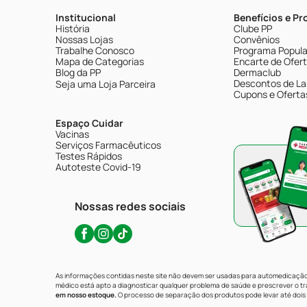
Institucional
Benefícios e P
História
Clube PP
Nossas Lojas
Convênios
Trabalhe Conosco
Programa Popular
Mapa de Categorias
Encarte de Ofer
Blog da PP
Dermaclub
Descontos de La
Seja uma Loja Parceira
Cupons e Oferta
Espaço Cuidar
Vacinas
Serviços Farmacêuticos
Testes Rápidos
Autoteste Covid-19
Nossas redes sociais
As informações contidas neste site não devem ser usadas para automedicação 
médico está apto a diagnosticar qualquer problema de saúde e prescrever o 
em nosso estoque.
O processo de separação dos produtos pode levar até dois 