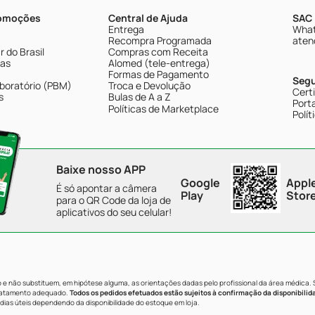
romoções
Central de Ajuda
SAC 
Entrega
What
Recompra Programada
aten
 do Brasil
Compras com Receita
tas
Alomed (tele-entrega)
Formas de Pagamento
Seg
boratório (PBM)
Troca e Devolução
Cert
s
Bulas de A a Z
Porta
Políticas de Marketplace
Polít
Baixe nosso APP
Google
Appl
É só apontar a câmera
Play
Stor
para o QR Code da loja de
aplicativos do seu celular!
e não substituem, em hipótese alguma, as orientações dadas pelo profissional da área médica.
tratamento adequado.
Todos os pedidos efetuados estão sujeitos à confirmação da disponibilid
dias úteis dependendo da disponibilidade do estoque em loja.