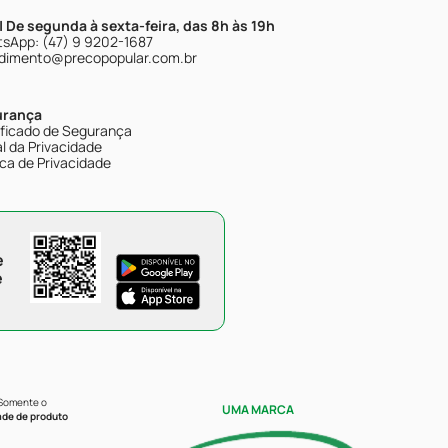
| De segunda à sexta-feira, das 8h às 19h
sApp: (47) 9 9202-1687
dimento@precopopular.com.br
urança
ificado de Segurança
l da Privacidade
ica de Privacidade
e
e
 Somente o
UMA MARCA
ade de produto