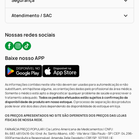
Segurança
Troca E Devolução
Testes Rápidos
Bulas De A A Z
Autoteste Covid-19
Certificado De Segurança
Políticas De Marketplace
Portal Da Privacidade
Atendimento / SAC
Política De Privacidade
WhatsApp (47) 9202-1687
Atendimento@precopopular.com.br
Nossas redes sociais
Baixe nosso APP
As informações contidas neste site não devem ser usadas para automedicação e não
substituem, em hipótese alguma, as orientações dadas pelo profissional da área médica.
Somente o médico está apto a diagnosticar qualquer problema de saúde e prescrever o
tratamento adequado.
Todos os pedidos efetuados estão sujeitos à confirmação da
disponibilidade de produto em nosso estoque.
O processo de separação dos produtos
pode levar até dois dias úteis dependendo da disponibilidade do estoque em loja.
OS PREÇOS APRESENTADOS NO SITE SÃO DIFERENTES DOS PREÇOS DAS LOJAS
FÍSICAS DE NOSSA REDE.
FARMÁCIA PREÇO POPULAR | Cia Latino Americana de Medicamentos | CNPJ:
84.683.481/0416-04 | End: Av. Santo Albano, 490 - Vila Vera | São Paulo - SP | CEP: 04.296-
000Farmacêutica Responsável: Amanda Zelia Deodato | CRF/SP: 107393 | IE: