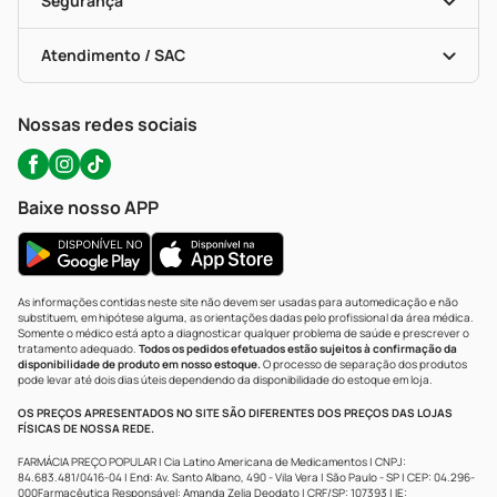
Segurança
Troca E Devolução
Testes Rápidos
Bulas De A A Z
Autoteste Covid-19
Certificado De Segurança
Políticas De Marketplace
Portal Da Privacidade
Atendimento / SAC
Política De Privacidade
WhatsApp (47) 9202-1687
Atendimento@precopopular.com.br
Nossas redes sociais
Baixe nosso APP
As informações contidas neste site não devem ser usadas para automedicação e não
substituem, em hipótese alguma, as orientações dadas pelo profissional da área médica.
Somente o médico está apto a diagnosticar qualquer problema de saúde e prescrever o
tratamento adequado.
Todos os pedidos efetuados estão sujeitos à confirmação da
disponibilidade de produto em nosso estoque.
O processo de separação dos produtos
pode levar até dois dias úteis dependendo da disponibilidade do estoque em loja.
OS PREÇOS APRESENTADOS NO SITE SÃO DIFERENTES DOS PREÇOS DAS LOJAS
FÍSICAS DE NOSSA REDE.
FARMÁCIA PREÇO POPULAR | Cia Latino Americana de Medicamentos | CNPJ:
84.683.481/0416-04 | End: Av. Santo Albano, 490 - Vila Vera | São Paulo - SP | CEP: 04.296-
000Farmacêutica Responsável: Amanda Zelia Deodato | CRF/SP: 107393 | IE: