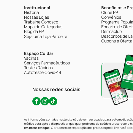
Institucional
Benefícios e P
História
Clube PP
Nossas Lojas
Convênios
Trabalhe Conosco
Programa Popular
Mapa de Categorias
Encarte de Ofer
Blog da PP
Dermaclub
Descontos de La
Seja uma Loja Parceira
Cupons e Oferta
Espaço Cuidar
Vacinas
Serviços Farmacêuticos
Testes Rápidos
Autoteste Covid-19
Nossas redes sociais
As informações contidas neste site não devem ser usadas para automedicação 
médico está apto a diagnosticar qualquer problema de saúde e prescrever o 
em nosso estoque.
O processo de separação dos produtos pode levar até dois 