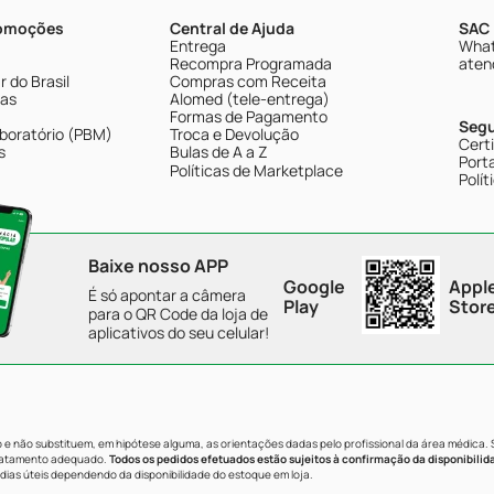
romoções
Central de Ajuda
SAC 
Entrega
What
Recompra Programada
aten
 do Brasil
Compras com Receita
tas
Alomed (tele-entrega)
Formas de Pagamento
Seg
boratório (PBM)
Troca e Devolução
Cert
s
Bulas de A a Z
Porta
Políticas de Marketplace
Polít
Baixe nosso APP
Google
Appl
É só apontar a câmera
Play
Stor
para o QR Code da loja de
aplicativos do seu celular!
e não substituem, em hipótese alguma, as orientações dadas pelo profissional da área médica.
tratamento adequado.
Todos os pedidos efetuados estão sujeitos à confirmação da disponibilid
dias úteis dependendo da disponibilidade do estoque em loja.