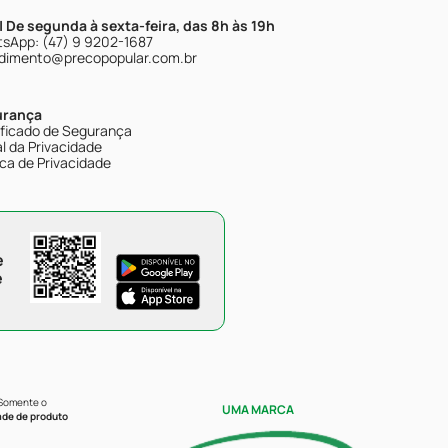
| De segunda à sexta-feira, das 8h às 19h
sApp: (47) 9 9202-1687
dimento@precopopular.com.br
urança
ificado de Segurança
l da Privacidade
ica de Privacidade
e
e
 Somente o
UMA MARCA
ade de produto