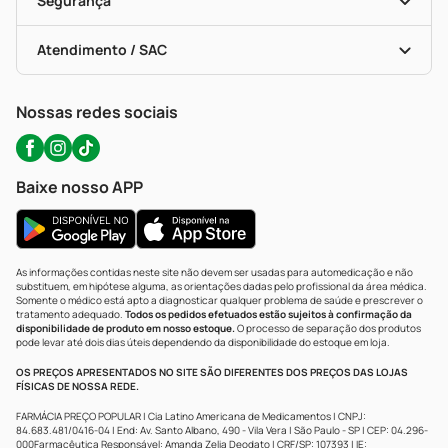
Segurança
Troca E Devolução
Testes Rápidos
Bulas De A A Z
Autoteste Covid-19
Certificado De Segurança
Políticas De Marketplace
Portal Da Privacidade
Atendimento / SAC
Política De Privacidade
WhatsApp (47) 9202-1687
Atendimento@precopopular.com.br
Nossas redes sociais
Baixe nosso APP
As informações contidas neste site não devem ser usadas para automedicação e não
substituem, em hipótese alguma, as orientações dadas pelo profissional da área médica.
Somente o médico está apto a diagnosticar qualquer problema de saúde e prescrever o
tratamento adequado.
Todos os pedidos efetuados estão sujeitos à confirmação da
disponibilidade de produto em nosso estoque.
O processo de separação dos produtos
pode levar até dois dias úteis dependendo da disponibilidade do estoque em loja.
OS PREÇOS APRESENTADOS NO SITE SÃO DIFERENTES DOS PREÇOS DAS LOJAS
FÍSICAS DE NOSSA REDE.
FARMÁCIA PREÇO POPULAR | Cia Latino Americana de Medicamentos | CNPJ:
84.683.481/0416-04 | End: Av. Santo Albano, 490 - Vila Vera | São Paulo - SP | CEP: 04.296-
000Farmacêutica Responsável: Amanda Zelia Deodato | CRF/SP: 107393 | IE: