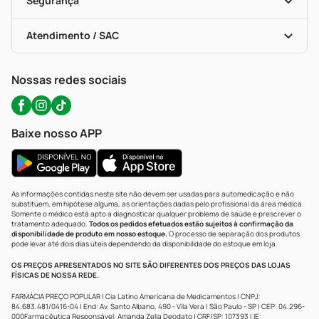
Segurança
Troca E Devolução
Testes Rápidos
Bulas De A A Z
Autoteste Covid-19
Certificado De Segurança
Políticas De Marketplace
Portal Da Privacidade
Atendimento / SAC
Política De Privacidade
WhatsApp (47) 9202-1687
Atendimento@precopopular.com.br
Nossas redes sociais
Baixe nosso APP
As informações contidas neste site não devem ser usadas para automedicação e não
substituem, em hipótese alguma, as orientações dadas pelo profissional da área médica.
Somente o médico está apto a diagnosticar qualquer problema de saúde e prescrever o
tratamento adequado.
Todos os pedidos efetuados estão sujeitos à confirmação da
disponibilidade de produto em nosso estoque.
O processo de separação dos produtos
pode levar até dois dias úteis dependendo da disponibilidade do estoque em loja.
OS PREÇOS APRESENTADOS NO SITE SÃO DIFERENTES DOS PREÇOS DAS LOJAS
FÍSICAS DE NOSSA REDE.
FARMÁCIA PREÇO POPULAR | Cia Latino Americana de Medicamentos | CNPJ:
84.683.481/0416-04 | End: Av. Santo Albano, 490 - Vila Vera | São Paulo - SP | CEP: 04.296-
000Farmacêutica Responsável: Amanda Zelia Deodato | CRF/SP: 107393 | IE: