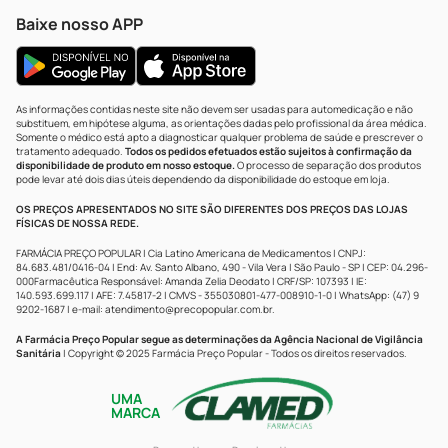
Baixe nosso APP
As informações contidas neste site não devem ser usadas para automedicação e não
substituem, em hipótese alguma, as orientações dadas pelo profissional da área médica.
Somente o médico está apto a diagnosticar qualquer problema de saúde e prescrever o
tratamento adequado.
Todos os pedidos efetuados estão sujeitos à confirmação da
disponibilidade de produto em nosso estoque.
O processo de separação dos produtos
pode levar até dois dias úteis dependendo da disponibilidade do estoque em loja.
OS PREÇOS APRESENTADOS NO SITE SÃO DIFERENTES DOS PREÇOS DAS LOJAS
FÍSICAS DE NOSSA REDE.
FARMÁCIA PREÇO POPULAR | Cia Latino Americana de Medicamentos | CNPJ:
84.683.481/0416-04 | End: Av. Santo Albano, 490 - Vila Vera | São Paulo - SP | CEP: 04.296-
000Farmacêutica Responsável: Amanda Zelia Deodato | CRF/SP: 107393 | IE:
140.593.699.117 | AFE: 7.45817-2 | CMVS - 355030801-477-008910-1-0 | WhatsApp: (47) 9
9202-1687 | e-mail:
atendimento@precopopular.com.br
.
A Farmácia Preço Popular segue as determinações da Agência Nacional de Vigilância
Sanitária
| Copyright © 2025 Farmácia Preço Popular - Todos os direitos reservados.
UMA
MARCA