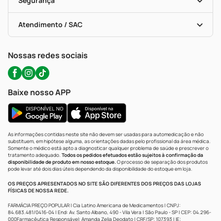
Segurança
Troca E Devolução
Testes Rápidos
Bulas De A A Z
Autoteste Covid-19
Certificado De Segurança
Políticas De Marketplace
Portal Da Privacidade
Atendimento / SAC
Política De Privacidade
WhatsApp (47) 9202-1687
Atendimento@precopopular.com.br
Nossas redes sociais
Baixe nosso APP
As informações contidas neste site não devem ser usadas para automedicação e não
substituem, em hipótese alguma, as orientações dadas pelo profissional da área médica.
Somente o médico está apto a diagnosticar qualquer problema de saúde e prescrever o
tratamento adequado.
Todos os pedidos efetuados estão sujeitos à confirmação da
disponibilidade de produto em nosso estoque.
O processo de separação dos produtos
pode levar até dois dias úteis dependendo da disponibilidade do estoque em loja.
OS PREÇOS APRESENTADOS NO SITE SÃO DIFERENTES DOS PREÇOS DAS LOJAS
FÍSICAS DE NOSSA REDE.
FARMÁCIA PREÇO POPULAR | Cia Latino Americana de Medicamentos | CNPJ:
84.683.481/0416-04 | End: Av. Santo Albano, 490 - Vila Vera | São Paulo - SP | CEP: 04.296-
000Farmacêutica Responsável: Amanda Zelia Deodato | CRF/SP: 107393 | IE: