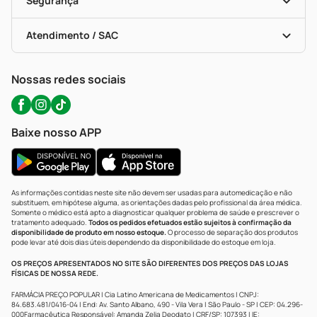
Segurança
Troca E Devolução
Testes Rápidos
Bulas De A A Z
Autoteste Covid-19
Certificado De Segurança
Políticas De Marketplace
Portal Da Privacidade
Atendimento / SAC
Política De Privacidade
WhatsApp (47) 9202-1687
Atendimento@precopopular.com.br
Nossas redes sociais
Baixe nosso APP
As informações contidas neste site não devem ser usadas para automedicação e não
substituem, em hipótese alguma, as orientações dadas pelo profissional da área médica.
Somente o médico está apto a diagnosticar qualquer problema de saúde e prescrever o
tratamento adequado.
Todos os pedidos efetuados estão sujeitos à confirmação da
disponibilidade de produto em nosso estoque.
O processo de separação dos produtos
pode levar até dois dias úteis dependendo da disponibilidade do estoque em loja.
OS PREÇOS APRESENTADOS NO SITE SÃO DIFERENTES DOS PREÇOS DAS LOJAS
FÍSICAS DE NOSSA REDE.
FARMÁCIA PREÇO POPULAR | Cia Latino Americana de Medicamentos | CNPJ:
84.683.481/0416-04 | End: Av. Santo Albano, 490 - Vila Vera | São Paulo - SP | CEP: 04.296-
000Farmacêutica Responsável: Amanda Zelia Deodato | CRF/SP: 107393 | IE: