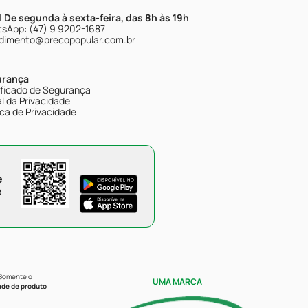
| De segunda à sexta-feira, das 8h às 19h
sApp: (47) 9 9202-1687
dimento@precopopular.com.br
urança
ificado de Segurança
l da Privacidade
ica de Privacidade
e
e
 Somente o
UMA MARCA
ade de produto