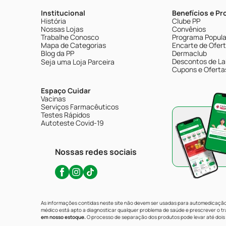
Institucional
Benefícios e P
História
Clube PP
Nossas Lojas
Convênios
Trabalhe Conosco
Programa Popular
Mapa de Categorias
Encarte de Ofer
Blog da PP
Dermaclub
Descontos de La
Seja uma Loja Parceira
Cupons e Oferta
Espaço Cuidar
Vacinas
Serviços Farmacêuticos
Testes Rápidos
Autoteste Covid-19
Nossas redes sociais
As informações contidas neste site não devem ser usadas para automedicação 
médico está apto a diagnosticar qualquer problema de saúde e prescrever o 
em nosso estoque.
O processo de separação dos produtos pode levar até dois 