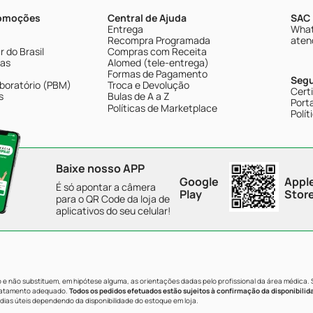
romoções
Central de Ajuda
SAC 
Entrega
What
Recompra Programada
aten
 do Brasil
Compras com Receita
tas
Alomed (tele-entrega)
Formas de Pagamento
Seg
boratório (PBM)
Troca e Devolução
Cert
s
Bulas de A a Z
Porta
Políticas de Marketplace
Polít
Baixe nosso APP
Google
Appl
É só apontar a câmera
Play
Stor
para o QR Code da loja de
aplicativos do seu celular!
e não substituem, em hipótese alguma, as orientações dadas pelo profissional da área médica.
tratamento adequado.
Todos os pedidos efetuados estão sujeitos à confirmação da disponibilid
dias úteis dependendo da disponibilidade do estoque em loja.