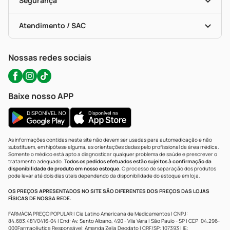
Segurança
Troca E Devolução
Testes Rápidos
Bulas De A A Z
Autoteste Covid-19
Certificado De Segurança
Políticas De Marketplace
Portal Da Privacidade
Atendimento / SAC
Política De Privacidade
WhatsApp (47) 9202-1687
Atendimento@precopopular.com.br
Nossas redes sociais
Baixe nosso APP
As informações contidas neste site não devem ser usadas para automedicação e não
substituem, em hipótese alguma, as orientações dadas pelo profissional da área médica.
Somente o médico está apto a diagnosticar qualquer problema de saúde e prescrever o
tratamento adequado.
Todos os pedidos efetuados estão sujeitos à confirmação da
disponibilidade de produto em nosso estoque.
O processo de separação dos produtos
pode levar até dois dias úteis dependendo da disponibilidade do estoque em loja.
OS PREÇOS APRESENTADOS NO SITE SÃO DIFERENTES DOS PREÇOS DAS LOJAS
FÍSICAS DE NOSSA REDE.
FARMÁCIA PREÇO POPULAR | Cia Latino Americana de Medicamentos | CNPJ:
84.683.481/0416-04 | End: Av. Santo Albano, 490 - Vila Vera | São Paulo - SP | CEP: 04.296-
000Farmacêutica Responsável: Amanda Zelia Deodato | CRF/SP: 107393 | IE: