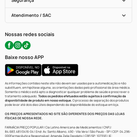
Segurança
Troca E Devolução
Testes Rápidos
Bulas De A A Z
Autoteste Covid-19
Certificado De Segurança
Políticas De Marketplace
Portal Da Privacidade
Atendimento / SAC
Política De Privacidade
WhatsApp (47) 9202-1687
Atendimento@precopopular.com.br
Nossas redes sociais
Baixe nosso APP
As informações contidas neste site não devem ser usadas para automedicação e não
substituem, em hipótese alguma, as orientações dadas pelo profissional da área médica.
Somente o médico está apto a diagnosticar qualquer problema de saúde e prescrever o
tratamento adequado.
Todos os pedidos efetuados estão sujeitos à confirmação da
disponibilidade de produto em nosso estoque.
O processo de separação dos produtos
pode levar até dois dias úteis dependendo da disponibilidade do estoque em loja.
OS PREÇOS APRESENTADOS NO SITE SÃO DIFERENTES DOS PREÇOS DAS LOJAS
FÍSICAS DE NOSSA REDE.
FARMÁCIA PREÇO POPULAR | Cia Latino Americana de Medicamentos | CNPJ:
84.683.481/0416-04 | End: Av. Santo Albano, 490 - Vila Vera | São Paulo - SP | CEP: 04.296-
000Farmacêutica Responsável: Amanda Zelia Deodato | CRF/SP: 107393 | IE: