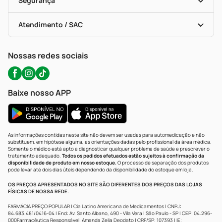
Segurança
Troca E Devolução
Testes Rápidos
Bulas De A A Z
Autoteste Covid-19
Certificado De Segurança
Políticas De Marketplace
Portal Da Privacidade
Atendimento / SAC
Política De Privacidade
WhatsApp (47) 9202-1687
Atendimento@precopopular.com.br
Nossas redes sociais
Baixe nosso APP
As informações contidas neste site não devem ser usadas para automedicação e não
substituem, em hipótese alguma, as orientações dadas pelo profissional da área médica.
Somente o médico está apto a diagnosticar qualquer problema de saúde e prescrever o
tratamento adequado.
Todos os pedidos efetuados estão sujeitos à confirmação da
disponibilidade de produto em nosso estoque.
O processo de separação dos produtos
pode levar até dois dias úteis dependendo da disponibilidade do estoque em loja.
OS PREÇOS APRESENTADOS NO SITE SÃO DIFERENTES DOS PREÇOS DAS LOJAS
FÍSICAS DE NOSSA REDE.
FARMÁCIA PREÇO POPULAR | Cia Latino Americana de Medicamentos | CNPJ:
84.683.481/0416-04 | End: Av. Santo Albano, 490 - Vila Vera | São Paulo - SP | CEP: 04.296-
000Farmacêutica Responsável: Amanda Zelia Deodato | CRF/SP: 107393 | IE: