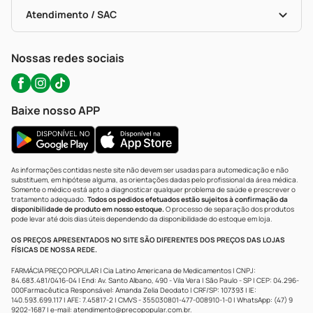
Bulas De A A Z
Autoteste Covid-19
Certificado De Segurança
Políticas De Marketplace
Portal Da Privacidade
Atendimento / SAC
Política De Privacidade
WhatsApp (47) 9202-1687
Atendimento@precopopular.com.br
Nossas redes sociais
Baixe nosso APP
As informações contidas neste site não devem ser usadas para automedicação e não
substituem, em hipótese alguma, as orientações dadas pelo profissional da área médica.
Somente o médico está apto a diagnosticar qualquer problema de saúde e prescrever o
tratamento adequado.
Todos os pedidos efetuados estão sujeitos à confirmação da
disponibilidade de produto em nosso estoque.
O processo de separação dos produtos
pode levar até dois dias úteis dependendo da disponibilidade do estoque em loja.
OS PREÇOS APRESENTADOS NO SITE SÃO DIFERENTES DOS PREÇOS DAS LOJAS
FÍSICAS DE NOSSA REDE.
FARMÁCIA PREÇO POPULAR | Cia Latino Americana de Medicamentos | CNPJ:
84.683.481/0416-04 | End: Av. Santo Albano, 490 - Vila Vera | São Paulo - SP | CEP: 04.296-
000Farmacêutica Responsável: Amanda Zelia Deodato | CRF/SP: 107393 | IE:
140.593.699.117 | AFE: 7.45817-2 | CMVS - 355030801-477-008910-1-0 | WhatsApp: (47) 9
9202-1687 | e-mail:
atendimento@precopopular.com.br
.