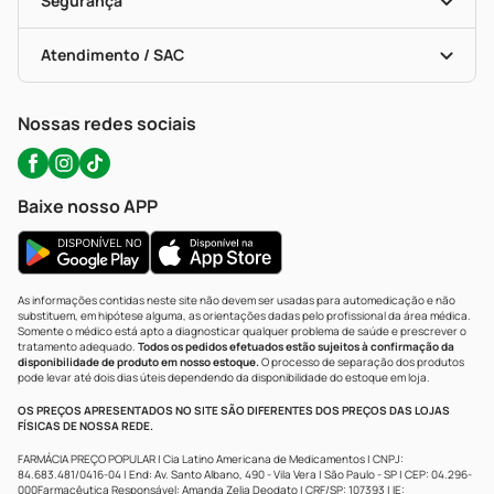
Segurança
Troca E Devolução
Testes Rápidos
Bulas De A A Z
Autoteste Covid-19
Certificado De Segurança
Políticas De Marketplace
Portal Da Privacidade
Atendimento / SAC
Política De Privacidade
WhatsApp (47) 9202-1687
Atendimento@precopopular.com.br
Nossas redes sociais
Baixe nosso APP
As informações contidas neste site não devem ser usadas para automedicação e não
substituem, em hipótese alguma, as orientações dadas pelo profissional da área médica.
Somente o médico está apto a diagnosticar qualquer problema de saúde e prescrever o
tratamento adequado.
Todos os pedidos efetuados estão sujeitos à confirmação da
disponibilidade de produto em nosso estoque.
O processo de separação dos produtos
pode levar até dois dias úteis dependendo da disponibilidade do estoque em loja.
OS PREÇOS APRESENTADOS NO SITE SÃO DIFERENTES DOS PREÇOS DAS LOJAS
FÍSICAS DE NOSSA REDE.
FARMÁCIA PREÇO POPULAR | Cia Latino Americana de Medicamentos | CNPJ:
84.683.481/0416-04 | End: Av. Santo Albano, 490 - Vila Vera | São Paulo - SP | CEP: 04.296-
000Farmacêutica Responsável: Amanda Zelia Deodato | CRF/SP: 107393 | IE: