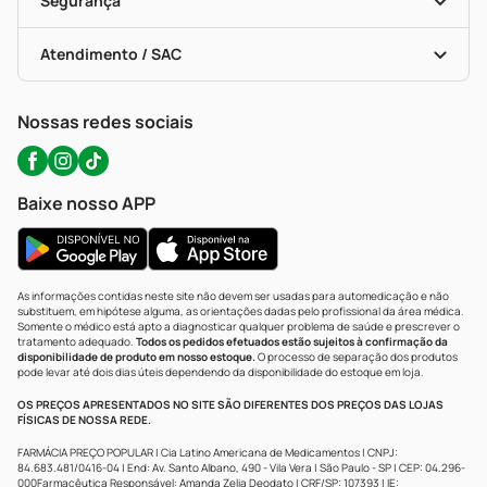
Segurança
Troca E Devolução
Testes Rápidos
Bulas De A A Z
Autoteste Covid-19
Certificado De Segurança
Políticas De Marketplace
Portal Da Privacidade
Atendimento / SAC
Política De Privacidade
WhatsApp (47) 9202-1687
Atendimento@precopopular.com.br
Nossas redes sociais
Baixe nosso APP
As informações contidas neste site não devem ser usadas para automedicação e não
substituem, em hipótese alguma, as orientações dadas pelo profissional da área médica.
Somente o médico está apto a diagnosticar qualquer problema de saúde e prescrever o
tratamento adequado.
Todos os pedidos efetuados estão sujeitos à confirmação da
disponibilidade de produto em nosso estoque.
O processo de separação dos produtos
pode levar até dois dias úteis dependendo da disponibilidade do estoque em loja.
OS PREÇOS APRESENTADOS NO SITE SÃO DIFERENTES DOS PREÇOS DAS LOJAS
FÍSICAS DE NOSSA REDE.
FARMÁCIA PREÇO POPULAR | Cia Latino Americana de Medicamentos | CNPJ:
84.683.481/0416-04 | End: Av. Santo Albano, 490 - Vila Vera | São Paulo - SP | CEP: 04.296-
000Farmacêutica Responsável: Amanda Zelia Deodato | CRF/SP: 107393 | IE: