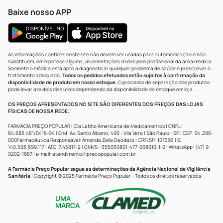
Baixe nosso APP
As informações contidas neste site não devem ser usadas para automedicação e não
substituem, em hipótese alguma, as orientações dadas pelo profissional da área médica.
Somente o médico está apto a diagnosticar qualquer problema de saúde e prescrever o
tratamento adequado.
Todos os pedidos efetuados estão sujeitos à confirmação da
disponibilidade de produto em nosso estoque.
O processo de separação dos produtos
pode levar até dois dias úteis dependendo da disponibilidade do estoque em loja.
OS PREÇOS APRESENTADOS NO SITE SÃO DIFERENTES DOS PREÇOS DAS LOJAS
FÍSICAS DE NOSSA REDE.
FARMÁCIA PREÇO POPULAR | Cia Latino Americana de Medicamentos | CNPJ:
84.683.481/0416-04 | End: Av. Santo Albano, 490 - Vila Vera | São Paulo - SP | CEP: 04.296-
000Farmacêutica Responsável: Amanda Zelia Deodato | CRF/SP: 107393 | IE:
140.593.699.117 | AFE: 7.45817-2 | CMVS - 355030801-477-008910-1-0 | WhatsApp: (47) 9
9202-1687 | e-mail:
atendimento@precopopular.com.br
.
A Farmácia Preço Popular segue as determinações da Agência Nacional de Vigilância
Sanitária
| Copyright © 2025 Farmácia Preço Popular - Todos os direitos reservados.
UMA
MARCA