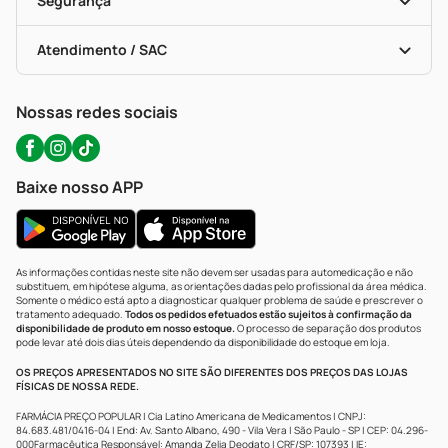
Segurança
Troca E Devolução
Testes Rápidos
Bulas De A A Z
Autoteste Covid-19
Certificado De Segurança
Políticas De Marketplace
Portal Da Privacidade
Atendimento / SAC
Política De Privacidade
WhatsApp (47) 9202-1687
Atendimento@precopopular.com.br
Nossas redes sociais
Baixe nosso APP
As informações contidas neste site não devem ser usadas para automedicação e não
substituem, em hipótese alguma, as orientações dadas pelo profissional da área médica.
Somente o médico está apto a diagnosticar qualquer problema de saúde e prescrever o
tratamento adequado.
Todos os pedidos efetuados estão sujeitos à confirmação da
disponibilidade de produto em nosso estoque.
O processo de separação dos produtos
pode levar até dois dias úteis dependendo da disponibilidade do estoque em loja.
OS PREÇOS APRESENTADOS NO SITE SÃO DIFERENTES DOS PREÇOS DAS LOJAS
FÍSICAS DE NOSSA REDE.
FARMÁCIA PREÇO POPULAR | Cia Latino Americana de Medicamentos | CNPJ:
84.683.481/0416-04 | End: Av. Santo Albano, 490 - Vila Vera | São Paulo - SP | CEP: 04.296-
000Farmacêutica Responsável: Amanda Zelia Deodato | CRF/SP: 107393 | IE: