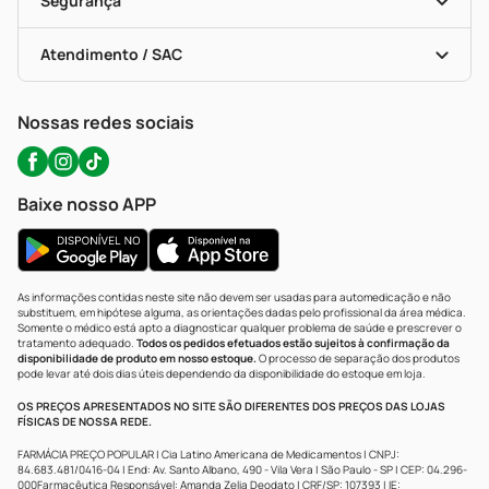
Segurança
Troca E Devolução
Testes Rápidos
Bulas De A A Z
Autoteste Covid-19
Certificado De Segurança
Políticas De Marketplace
Portal Da Privacidade
Atendimento / SAC
Política De Privacidade
WhatsApp (47) 9202-1687
Atendimento@precopopular.com.br
Nossas redes sociais
Baixe nosso APP
As informações contidas neste site não devem ser usadas para automedicação e não
substituem, em hipótese alguma, as orientações dadas pelo profissional da área médica.
Somente o médico está apto a diagnosticar qualquer problema de saúde e prescrever o
tratamento adequado.
Todos os pedidos efetuados estão sujeitos à confirmação da
disponibilidade de produto em nosso estoque.
O processo de separação dos produtos
pode levar até dois dias úteis dependendo da disponibilidade do estoque em loja.
OS PREÇOS APRESENTADOS NO SITE SÃO DIFERENTES DOS PREÇOS DAS LOJAS
FÍSICAS DE NOSSA REDE.
FARMÁCIA PREÇO POPULAR | Cia Latino Americana de Medicamentos | CNPJ:
84.683.481/0416-04 | End: Av. Santo Albano, 490 - Vila Vera | São Paulo - SP | CEP: 04.296-
000Farmacêutica Responsável: Amanda Zelia Deodato | CRF/SP: 107393 | IE: