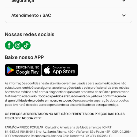
Segurança
Troca E Devolução
Testes Rápidos
Bulas De A A Z
Autoteste Covid-19
Certificado De Segurança
Políticas De Marketplace
Portal Da Privacidade
Atendimento / SAC
Política De Privacidade
WhatsApp (47) 9202-1687
Atendimento@precopopular.com.br
Nossas redes sociais
Baixe nosso APP
As informações contidas neste site não devem ser usadas para automedicação e não
substituem, em hipótese alguma, as orientações dadas pelo profissional da área médica.
Somente o médico está apto a diagnosticar qualquer problema de saúde e prescrever o
tratamento adequado.
Todos os pedidos efetuados estão sujeitos à confirmação da
disponibilidade de produto em nosso estoque.
O processo de separação dos produtos
pode levar até dois dias úteis dependendo da disponibilidade do estoque em loja.
OS PREÇOS APRESENTADOS NO SITE SÃO DIFERENTES DOS PREÇOS DAS LOJAS
FÍSICAS DE NOSSA REDE.
FARMÁCIA PREÇO POPULAR | Cia Latino Americana de Medicamentos | CNPJ:
84.683.481/0416-04 | End: Av. Santo Albano, 490 - Vila Vera | São Paulo - SP | CEP: 04.296-
000Farmacêutica Responsável: Amanda Zelia Deodato | CRF/SP: 107393 | IE: