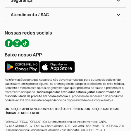
Segurança
Troca E Devolução
Testes Rápidos
Bulas De A A Z
Autoteste Covid-19
Certificado De Segurança
Políticas De Marketplace
Portal Da Privacidade
Atendimento / SAC
Política De Privacidade
WhatsApp (47) 9202-1687
Atendimento@precopopular.com.br
Nossas redes sociais
Baixe nosso APP
As informações contidas neste site não devem ser usadas para automedicação e não
substituem, em hipótese alguma, as orientações dadas pelo profissional da área médica.
Somente o médico está apto a diagnosticar qualquer problema de saúde e prescrever o
tratamento adequado.
Todos os pedidos efetuados estão sujeitos à confirmação da
disponibilidade de produto em nosso estoque.
O processo de separação dos produtos
pode levar até dois dias úteis dependendo da disponibilidade do estoque em loja.
OS PREÇOS APRESENTADOS NO SITE SÃO DIFERENTES DOS PREÇOS DAS LOJAS
FÍSICAS DE NOSSA REDE.
FARMÁCIA PREÇO POPULAR | Cia Latino Americana de Medicamentos | CNPJ:
84.683.481/0416-04 | End: Av. Santo Albano, 490 - Vila Vera | São Paulo - SP | CEP: 04.296-
000Farmacêutica Responsável: Amanda Zelia Deodato | CRF/SP: 107393 | IE: