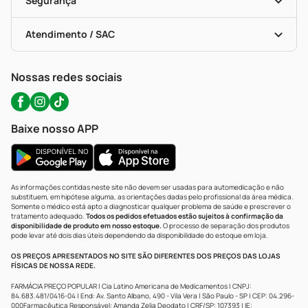
Segurança
Troca E Devolução
Testes Rápidos
Bulas De A A Z
Autoteste Covid-19
Certificado De Segurança
Políticas De Marketplace
Portal Da Privacidade
Atendimento / SAC
Política De Privacidade
WhatsApp (47) 9202-1687
Atendimento@precopopular.com.br
Nossas redes sociais
Baixe nosso APP
As informações contidas neste site não devem ser usadas para automedicação e não
substituem, em hipótese alguma, as orientações dadas pelo profissional da área médica.
Somente o médico está apto a diagnosticar qualquer problema de saúde e prescrever o
tratamento adequado.
Todos os pedidos efetuados estão sujeitos à confirmação da
disponibilidade de produto em nosso estoque.
O processo de separação dos produtos
pode levar até dois dias úteis dependendo da disponibilidade do estoque em loja.
OS PREÇOS APRESENTADOS NO SITE SÃO DIFERENTES DOS PREÇOS DAS LOJAS
FÍSICAS DE NOSSA REDE.
FARMÁCIA PREÇO POPULAR | Cia Latino Americana de Medicamentos | CNPJ:
84.683.481/0416-04 | End: Av. Santo Albano, 490 - Vila Vera | São Paulo - SP | CEP: 04.296-
000Farmacêutica Responsável: Amanda Zelia Deodato | CRF/SP: 107393 | IE: