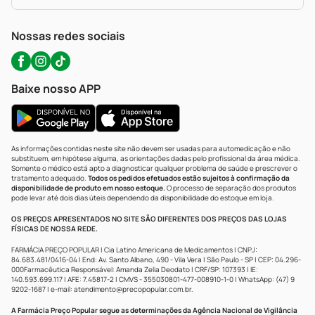
Política De Privacidade
WhatsApp (47) 9202-1687
Atendimento@precopopular.com.br
Nossas redes sociais
Baixe nosso APP
As informações contidas neste site não devem ser usadas para automedicação e não
substituem, em hipótese alguma, as orientações dadas pelo profissional da área médica.
Somente o médico está apto a diagnosticar qualquer problema de saúde e prescrever o
tratamento adequado.
Todos os pedidos efetuados estão sujeitos à confirmação da
disponibilidade de produto em nosso estoque.
O processo de separação dos produtos
pode levar até dois dias úteis dependendo da disponibilidade do estoque em loja.
OS PREÇOS APRESENTADOS NO SITE SÃO DIFERENTES DOS PREÇOS DAS LOJAS
FÍSICAS DE NOSSA REDE.
FARMÁCIA PREÇO POPULAR | Cia Latino Americana de Medicamentos | CNPJ:
84.683.481/0416-04 | End: Av. Santo Albano, 490 - Vila Vera | São Paulo - SP | CEP: 04.296-
000Farmacêutica Responsável: Amanda Zelia Deodato | CRF/SP: 107393 | IE:
140.593.699.117 | AFE: 7.45817-2 | CMVS - 355030801-477-008910-1-0 | WhatsApp: (47) 9
9202-1687 | e-mail:
atendimento@precopopular.com.br
.
A Farmácia Preço Popular segue as determinações da Agência Nacional de Vigilância