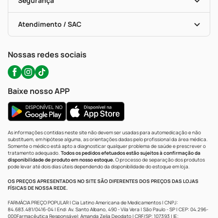
Segurança
Troca E Devolução
Testes Rápidos
Bulas De A A Z
Autoteste Covid-19
Certificado De Segurança
Políticas De Marketplace
Portal Da Privacidade
Atendimento / SAC
Política De Privacidade
WhatsApp (47) 9202-1687
Atendimento@precopopular.com.br
Nossas redes sociais
Baixe nosso APP
As informações contidas neste site não devem ser usadas para automedicação e não
substituem, em hipótese alguma, as orientações dadas pelo profissional da área médica.
Somente o médico está apto a diagnosticar qualquer problema de saúde e prescrever o
tratamento adequado.
Todos os pedidos efetuados estão sujeitos à confirmação da
disponibilidade de produto em nosso estoque.
O processo de separação dos produtos
pode levar até dois dias úteis dependendo da disponibilidade do estoque em loja.
OS PREÇOS APRESENTADOS NO SITE SÃO DIFERENTES DOS PREÇOS DAS LOJAS
FÍSICAS DE NOSSA REDE.
FARMÁCIA PREÇO POPULAR | Cia Latino Americana de Medicamentos | CNPJ:
84.683.481/0416-04 | End: Av. Santo Albano, 490 - Vila Vera | São Paulo - SP | CEP: 04.296-
000Farmacêutica Responsável: Amanda Zelia Deodato | CRF/SP: 107393 | IE: