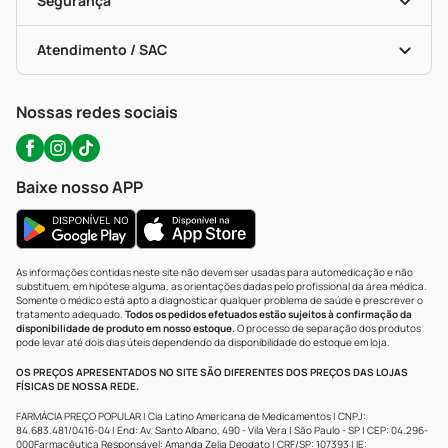
Segurança
Troca E Devolução
Testes Rápidos
Bulas De A A Z
Autoteste Covid-19
Certificado De Segurança
Políticas De Marketplace
Portal Da Privacidade
Atendimento / SAC
Política De Privacidade
WhatsApp (47) 9202-1687
Atendimento@precopopular.com.br
Nossas redes sociais
Baixe nosso APP
As informações contidas neste site não devem ser usadas para automedicação e não
substituem, em hipótese alguma, as orientações dadas pelo profissional da área médica.
Somente o médico está apto a diagnosticar qualquer problema de saúde e prescrever o
tratamento adequado.
Todos os pedidos efetuados estão sujeitos à confirmação da
disponibilidade de produto em nosso estoque.
O processo de separação dos produtos
pode levar até dois dias úteis dependendo da disponibilidade do estoque em loja.
OS PREÇOS APRESENTADOS NO SITE SÃO DIFERENTES DOS PREÇOS DAS LOJAS
FÍSICAS DE NOSSA REDE.
FARMÁCIA PREÇO POPULAR | Cia Latino Americana de Medicamentos | CNPJ:
84.683.481/0416-04 | End: Av. Santo Albano, 490 - Vila Vera | São Paulo - SP | CEP: 04.296-
000Farmacêutica Responsável: Amanda Zelia Deodato | CRF/SP: 107393 | IE: