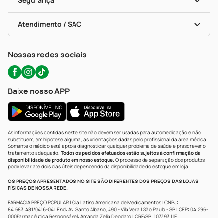
Segurança
Troca E Devolução
Testes Rápidos
Bulas De A A Z
Autoteste Covid-19
Certificado De Segurança
Políticas De Marketplace
Portal Da Privacidade
Atendimento / SAC
Política De Privacidade
WhatsApp (47) 9202-1687
Atendimento@precopopular.com.br
Nossas redes sociais
Baixe nosso APP
As informações contidas neste site não devem ser usadas para automedicação e não
substituem, em hipótese alguma, as orientações dadas pelo profissional da área médica.
Somente o médico está apto a diagnosticar qualquer problema de saúde e prescrever o
tratamento adequado.
Todos os pedidos efetuados estão sujeitos à confirmação da
disponibilidade de produto em nosso estoque.
O processo de separação dos produtos
pode levar até dois dias úteis dependendo da disponibilidade do estoque em loja.
OS PREÇOS APRESENTADOS NO SITE SÃO DIFERENTES DOS PREÇOS DAS LOJAS
FÍSICAS DE NOSSA REDE.
FARMÁCIA PREÇO POPULAR | Cia Latino Americana de Medicamentos | CNPJ:
84.683.481/0416-04 | End: Av. Santo Albano, 490 - Vila Vera | São Paulo - SP | CEP: 04.296-
000Farmacêutica Responsável: Amanda Zelia Deodato | CRF/SP: 107393 | IE: