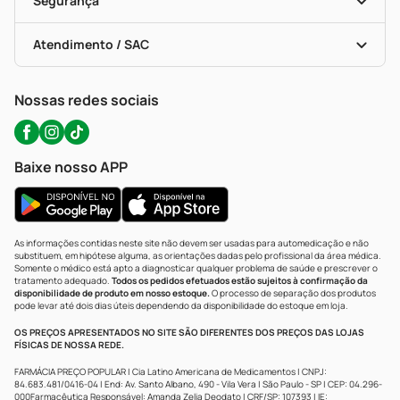
Segurança
Troca E Devolução
Testes Rápidos
Bulas De A A Z
Autoteste Covid-19
Certificado De Segurança
Políticas De Marketplace
Portal Da Privacidade
Atendimento / SAC
Política De Privacidade
WhatsApp (47) 9202-1687
Atendimento@precopopular.com.br
Nossas redes sociais
Baixe nosso APP
As informações contidas neste site não devem ser usadas para automedicação e não
substituem, em hipótese alguma, as orientações dadas pelo profissional da área médica.
Somente o médico está apto a diagnosticar qualquer problema de saúde e prescrever o
tratamento adequado.
Todos os pedidos efetuados estão sujeitos à confirmação da
disponibilidade de produto em nosso estoque.
O processo de separação dos produtos
pode levar até dois dias úteis dependendo da disponibilidade do estoque em loja.
OS PREÇOS APRESENTADOS NO SITE SÃO DIFERENTES DOS PREÇOS DAS LOJAS
FÍSICAS DE NOSSA REDE.
FARMÁCIA PREÇO POPULAR | Cia Latino Americana de Medicamentos | CNPJ:
84.683.481/0416-04 | End: Av. Santo Albano, 490 - Vila Vera | São Paulo - SP | CEP: 04.296-
000Farmacêutica Responsável: Amanda Zelia Deodato | CRF/SP: 107393 | IE: