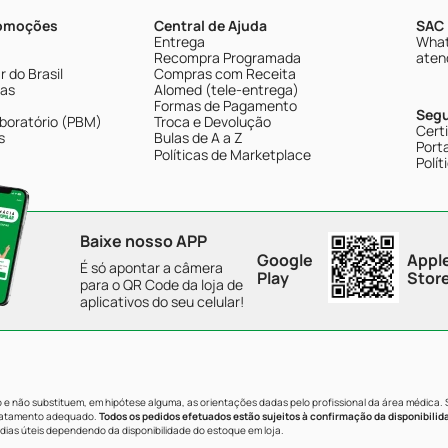
romoções
Central de Ajuda
SAC 
Entrega
What
Recompra Programada
aten
 do Brasil
Compras com Receita
tas
Alomed (tele-entrega)
Formas de Pagamento
Seg
boratório (PBM)
Troca e Devolução
Cert
s
Bulas de A a Z
Porta
Políticas de Marketplace
Polít
Baixe nosso APP
Google
Appl
É só apontar a câmera
Play
Stor
para o QR Code da loja de
aplicativos do seu celular!
e não substituem, em hipótese alguma, as orientações dadas pelo profissional da área médica.
tratamento adequado.
Todos os pedidos efetuados estão sujeitos à confirmação da disponibilid
dias úteis dependendo da disponibilidade do estoque em loja.