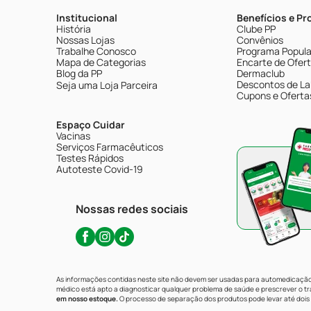
Institucional
Benefícios e P
História
Clube PP
Nossas Lojas
Convênios
Trabalhe Conosco
Programa Popular
Mapa de Categorias
Encarte de Ofer
Blog da PP
Dermaclub
Descontos de La
Seja uma Loja Parceira
Cupons e Oferta
Espaço Cuidar
Vacinas
Serviços Farmacêuticos
Testes Rápidos
Autoteste Covid-19
Nossas redes sociais
As informações contidas neste site não devem ser usadas para automedicação 
médico está apto a diagnosticar qualquer problema de saúde e prescrever o 
em nosso estoque.
O processo de separação dos produtos pode levar até dois 