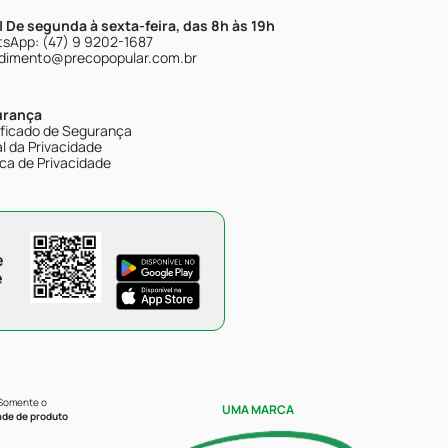
| De segunda à sexta-feira, das 8h às 19h
sApp: (47) 9 9202-1687
dimento@precopopular.com.br
urança
ificado de Segurança
l da Privacidade
ica de Privacidade
e
e
 Somente o
UMA MARCA
ade de produto