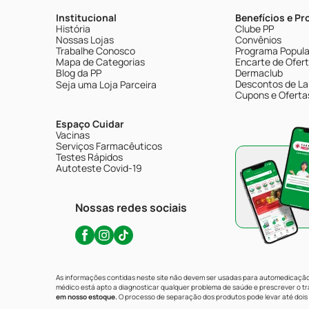
Institucional
Benefícios e P
História
Clube PP
Nossas Lojas
Convênios
Trabalhe Conosco
Programa Popular
Mapa de Categorias
Encarte de Ofer
Blog da PP
Dermaclub
Descontos de La
Seja uma Loja Parceira
Cupons e Oferta
Espaço Cuidar
Vacinas
Serviços Farmacêuticos
Testes Rápidos
Autoteste Covid-19
Nossas redes sociais
As informações contidas neste site não devem ser usadas para automedicação 
médico está apto a diagnosticar qualquer problema de saúde e prescrever o 
em nosso estoque.
O processo de separação dos produtos pode levar até dois 