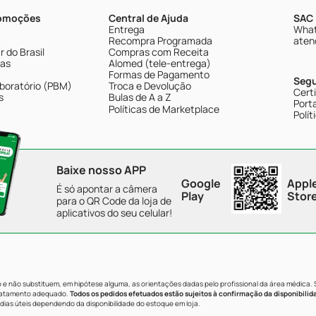
romoções
Central de Ajuda
SAC 
Entrega
What
Recompra Programada
aten
 do Brasil
Compras com Receita
tas
Alomed (tele-entrega)
Formas de Pagamento
Seg
boratório (PBM)
Troca e Devolução
Cert
s
Bulas de A a Z
Porta
Políticas de Marketplace
Polít
Baixe nosso APP
Google
Appl
É só apontar a câmera
Play
Stor
para o QR Code da loja de
aplicativos do seu celular!
e não substituem, em hipótese alguma, as orientações dadas pelo profissional da área médica.
tratamento adequado.
Todos os pedidos efetuados estão sujeitos à confirmação da disponibilid
dias úteis dependendo da disponibilidade do estoque em loja.