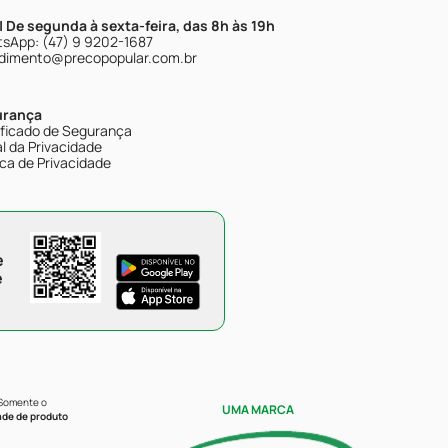
| De segunda à sexta-feira, das 8h às 19h
sApp: (47) 9 9202-1687
dimento@precopopular.com.br
urança
ificado de Segurança
l da Privacidade
ica de Privacidade
e
e
 Somente o
UMA MARCA
ade de produto