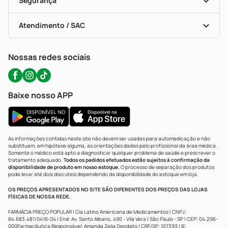
Segurança
Troca E Devolução
Testes Rápidos
Bulas De A A Z
Autoteste Covid-19
Certificado De Segurança
Políticas De Marketplace
Portal Da Privacidade
Atendimento / SAC
Política De Privacidade
WhatsApp (47) 9202-1687
Atendimento@precopopular.com.br
Nossas redes sociais
Baixe nosso APP
As informações contidas neste site não devem ser usadas para automedicação e não
substituem, em hipótese alguma, as orientações dadas pelo profissional da área médica.
Somente o médico está apto a diagnosticar qualquer problema de saúde e prescrever o
tratamento adequado.
Todos os pedidos efetuados estão sujeitos à confirmação da
disponibilidade de produto em nosso estoque.
O processo de separação dos produtos
pode levar até dois dias úteis dependendo da disponibilidade do estoque em loja.
OS PREÇOS APRESENTADOS NO SITE SÃO DIFERENTES DOS PREÇOS DAS LOJAS
FÍSICAS DE NOSSA REDE.
FARMÁCIA PREÇO POPULAR | Cia Latino Americana de Medicamentos | CNPJ:
84.683.481/0416-04 | End: Av. Santo Albano, 490 - Vila Vera | São Paulo - SP | CEP: 04.296-
000Farmacêutica Responsável: Amanda Zelia Deodato | CRF/SP: 107393 | IE: