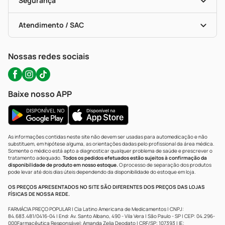
Segurança
Troca E Devolução
Testes Rápidos
Bulas De A A Z
Autoteste Covid-19
Certificado De Segurança
Políticas De Marketplace
Portal Da Privacidade
Atendimento / SAC
Política De Privacidade
WhatsApp (47) 9202-1687
Atendimento@precopopular.com.br
Nossas redes sociais
Baixe nosso APP
As informações contidas neste site não devem ser usadas para automedicação e não
substituem, em hipótese alguma, as orientações dadas pelo profissional da área médica.
Somente o médico está apto a diagnosticar qualquer problema de saúde e prescrever o
tratamento adequado.
Todos os pedidos efetuados estão sujeitos à confirmação da
disponibilidade de produto em nosso estoque.
O processo de separação dos produtos
pode levar até dois dias úteis dependendo da disponibilidade do estoque em loja.
OS PREÇOS APRESENTADOS NO SITE SÃO DIFERENTES DOS PREÇOS DAS LOJAS
FÍSICAS DE NOSSA REDE.
FARMÁCIA PREÇO POPULAR | Cia Latino Americana de Medicamentos | CNPJ:
84.683.481/0416-04 | End: Av. Santo Albano, 490 - Vila Vera | São Paulo - SP | CEP: 04.296-
000Farmacêutica Responsável: Amanda Zelia Deodato | CRF/SP: 107393 | IE: