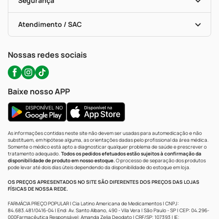
Segurança
Troca E Devolução
Testes Rápidos
Bulas De A A Z
Autoteste Covid-19
Certificado De Segurança
Políticas De Marketplace
Portal Da Privacidade
Atendimento / SAC
Política De Privacidade
WhatsApp (47) 9202-1687
Atendimento@precopopular.com.br
Nossas redes sociais
Baixe nosso APP
As informações contidas neste site não devem ser usadas para automedicação e não
substituem, em hipótese alguma, as orientações dadas pelo profissional da área médica.
Somente o médico está apto a diagnosticar qualquer problema de saúde e prescrever o
tratamento adequado.
Todos os pedidos efetuados estão sujeitos à confirmação da
disponibilidade de produto em nosso estoque.
O processo de separação dos produtos
pode levar até dois dias úteis dependendo da disponibilidade do estoque em loja.
OS PREÇOS APRESENTADOS NO SITE SÃO DIFERENTES DOS PREÇOS DAS LOJAS
FÍSICAS DE NOSSA REDE.
FARMÁCIA PREÇO POPULAR | Cia Latino Americana de Medicamentos | CNPJ:
84.683.481/0416-04 | End: Av. Santo Albano, 490 - Vila Vera | São Paulo - SP | CEP: 04.296-
000Farmacêutica Responsável: Amanda Zelia Deodato | CRF/SP: 107393 | IE: