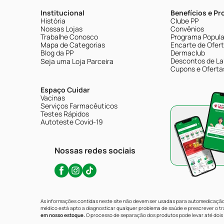
Institucional
Benefícios e P
História
Clube PP
Nossas Lojas
Convênios
Trabalhe Conosco
Programa Popular
Mapa de Categorias
Encarte de Ofer
Blog da PP
Dermaclub
Descontos de La
Seja uma Loja Parceira
Cupons e Oferta
Espaço Cuidar
Vacinas
Serviços Farmacêuticos
Testes Rápidos
Autoteste Covid-19
Nossas redes sociais
As informações contidas neste site não devem ser usadas para automedicação 
médico está apto a diagnosticar qualquer problema de saúde e prescrever o 
em nosso estoque.
O processo de separação dos produtos pode levar até dois 