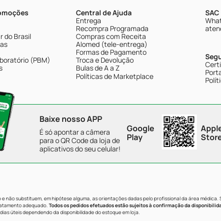
romoções
Central de Ajuda
SAC 
Entrega
What
Recompra Programada
aten
 do Brasil
Compras com Receita
tas
Alomed (tele-entrega)
Formas de Pagamento
Seg
boratório (PBM)
Troca e Devolução
Cert
s
Bulas de A a Z
Porta
Políticas de Marketplace
Polít
Baixe nosso APP
Google
Appl
É só apontar a câmera
Play
Stor
para o QR Code da loja de
aplicativos do seu celular!
e não substituem, em hipótese alguma, as orientações dadas pelo profissional da área médica.
tratamento adequado.
Todos os pedidos efetuados estão sujeitos à confirmação da disponibilid
dias úteis dependendo da disponibilidade do estoque em loja.