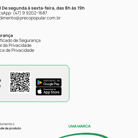
| De segunda à sexta-feira, das 8h às 19h
sApp: (47) 9 9202-1687
dimento@precopopular.com.br
urança
ificado de Segurança
l da Privacidade
ica de Privacidade
e
e
 Somente o
UMA MARCA
ade de produto