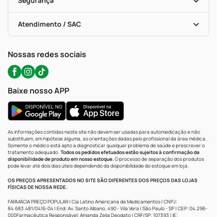
Segurança
Troca E Devolução
Testes Rápidos
Bulas De A A Z
Autoteste Covid-19
Certificado De Segurança
Políticas De Marketplace
Portal Da Privacidade
Atendimento / SAC
Política De Privacidade
WhatsApp (47) 9202-1687
Atendimento@precopopular.com.br
Nossas redes sociais
Baixe nosso APP
As informações contidas neste site não devem ser usadas para automedicação e não
substituem, em hipótese alguma, as orientações dadas pelo profissional da área médica.
Somente o médico está apto a diagnosticar qualquer problema de saúde e prescrever o
tratamento adequado.
Todos os pedidos efetuados estão sujeitos à confirmação da
disponibilidade de produto em nosso estoque.
O processo de separação dos produtos
pode levar até dois dias úteis dependendo da disponibilidade do estoque em loja.
OS PREÇOS APRESENTADOS NO SITE SÃO DIFERENTES DOS PREÇOS DAS LOJAS
FÍSICAS DE NOSSA REDE.
FARMÁCIA PREÇO POPULAR | Cia Latino Americana de Medicamentos | CNPJ:
84.683.481/0416-04 | End: Av. Santo Albano, 490 - Vila Vera | São Paulo - SP | CEP: 04.296-
000Farmacêutica Responsável: Amanda Zelia Deodato | CRF/SP: 107393 | IE: