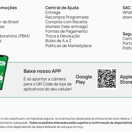
romoções
Central de Ajuda
SAC 
Entrega
What
Recompra Programada
aten
 do Brasil
Compras com Receita
tas
Alomed (tele-entrega)
Formas de Pagamento
Seg
boratório (PBM)
Troca e Devolução
Cert
s
Bulas de A a Z
Porta
Políticas de Marketplace
Polít
Baixe nosso APP
Google
Appl
É só apontar a câmera
Play
Stor
para o QR Code da loja de
aplicativos do seu celular!
e não substituem, em hipótese alguma, as orientações dadas pelo profissional da área médica.
tratamento adequado.
Todos os pedidos efetuados estão sujeitos à confirmação da disponibilid
dias úteis dependendo da disponibilidade do estoque em loja.