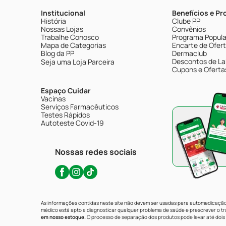
Institucional
Benefícios e P
História
Clube PP
Nossas Lojas
Convênios
Trabalhe Conosco
Programa Popular
Mapa de Categorias
Encarte de Ofer
Blog da PP
Dermaclub
Descontos de La
Seja uma Loja Parceira
Cupons e Oferta
Espaço Cuidar
Vacinas
Serviços Farmacêuticos
Testes Rápidos
Autoteste Covid-19
Nossas redes sociais
As informações contidas neste site não devem ser usadas para automedicação 
médico está apto a diagnosticar qualquer problema de saúde e prescrever o 
em nosso estoque.
O processo de separação dos produtos pode levar até dois 