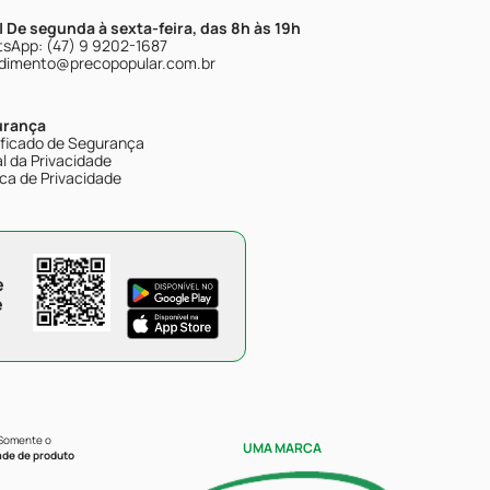
| De segunda à sexta-feira, das 8h às 19h
sApp: (47) 9 9202-1687
dimento@precopopular.com.br
urança
ificado de Segurança
l da Privacidade
ica de Privacidade
e
e
 Somente o
UMA MARCA
ade de produto