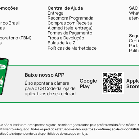
romoções
Central de Ajuda
SAC 
Entrega
What
Recompra Programada
aten
 do Brasil
Compras com Receita
tas
Alomed (tele-entrega)
Formas de Pagamento
Seg
boratório (PBM)
Troca e Devolução
Cert
s
Bulas de A a Z
Porta
Políticas de Marketplace
Polít
Baixe nosso APP
Google
Appl
É só apontar a câmera
Play
Stor
para o QR Code da loja de
aplicativos do seu celular!
e não substituem, em hipótese alguma, as orientações dadas pelo profissional da área médica.
tratamento adequado.
Todos os pedidos efetuados estão sujeitos à confirmação da disponibilid
dias úteis dependendo da disponibilidade do estoque em loja.