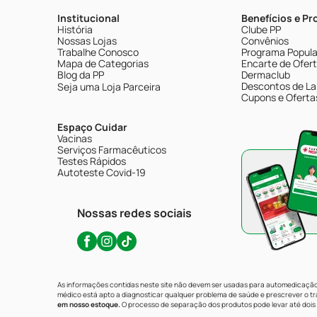
Institucional
Benefícios e P
História
Clube PP
Nossas Lojas
Convênios
Trabalhe Conosco
Programa Popular
Mapa de Categorias
Encarte de Ofer
Blog da PP
Dermaclub
Descontos de La
Seja uma Loja Parceira
Cupons e Oferta
Espaço Cuidar
Vacinas
Serviços Farmacêuticos
Testes Rápidos
Autoteste Covid-19
Nossas redes sociais
As informações contidas neste site não devem ser usadas para automedicação 
médico está apto a diagnosticar qualquer problema de saúde e prescrever o 
em nosso estoque.
O processo de separação dos produtos pode levar até dois 