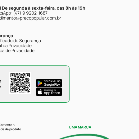
| De segunda à sexta-feira, das 8h às 19h
sApp: (47) 9 9202-1687
dimento@precopopular.com.br
urança
ificado de Segurança
l da Privacidade
ica de Privacidade
e
e
 Somente o
UMA MARCA
ade de produto