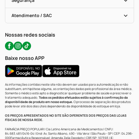
Segurança
Troca E Devolução
Testes Rápidos
Bulas De A A Z
Autoteste Covid-19
Certificado De Segurança
Políticas De Marketplace
Portal Da Privacidade
Atendimento / SAC
Política De Privacidade
WhatsApp (47) 9202-1687
Atendimento@precopopular.com.br
Nossas redes sociais
Baixe nosso APP
As informações contidas neste site não devem ser usadas para automedicação e não
substituem, em hipótese alguma, as orientações dadas pelo profissional da área médica.
Somente o médico está apto a diagnosticar qualquer problema de saúde e prescrever o
tratamento adequado.
Todos os pedidos efetuados estão sujeitos à confirmação da
disponibilidade de produto em nosso estoque.
O processo de separação dos produtos
pode levar até dois dias úteis dependendo da disponibilidade do estoque em loja.
OS PREÇOS APRESENTADOS NO SITE SÃO DIFERENTES DOS PREÇOS DAS LOJAS
FÍSICAS DE NOSSA REDE.
FARMÁCIA PREÇO POPULAR | Cia Latino Americana de Medicamentos | CNPJ:
84.683.481/0416-04 | End: Av. Santo Albano, 490 - Vila Vera | São Paulo - SP | CEP: 04.296-
000Farmacêutica Responsável: Amanda Zelia Deodato | CRF/SP: 107393 | IE: