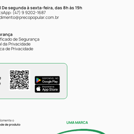
| De segunda à sexta-feira, das 8h às 19h
sApp: (47) 9 9202-1687
dimento@precopopular.com.br
urança
ificado de Segurança
l da Privacidade
ica de Privacidade
e
e
 Somente o
UMA MARCA
ade de produto