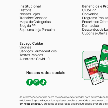
Institucional
Benefícios e P
História
Clube PP
Nossas Lojas
Convênios
Trabalhe Conosco
Programa Popular
Mapa de Categorias
Encarte de Ofer
Blog da PP
Dermaclub
Descontos de La
Seja uma Loja Parceira
Cupons e Oferta
Espaço Cuidar
Vacinas
Serviços Farmacêuticos
Testes Rápidos
Autoteste Covid-19
Nossas redes sociais
As informações contidas neste site não devem ser usadas para automedicação 
médico está apto a diagnosticar qualquer problema de saúde e prescrever o 
em nosso estoque.
O processo de separação dos produtos pode levar até dois 