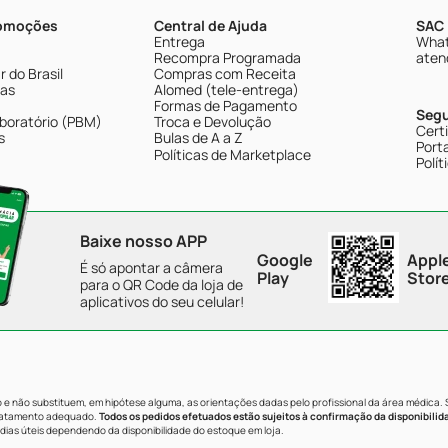
romoções
Central de Ajuda
SAC 
Entrega
What
Recompra Programada
aten
 do Brasil
Compras com Receita
tas
Alomed (tele-entrega)
Formas de Pagamento
Seg
boratório (PBM)
Troca e Devolução
Cert
s
Bulas de A a Z
Porta
Políticas de Marketplace
Polít
Baixe nosso APP
Google
Appl
É só apontar a câmera
Play
Stor
para o QR Code da loja de
aplicativos do seu celular!
e não substituem, em hipótese alguma, as orientações dadas pelo profissional da área médica.
tratamento adequado.
Todos os pedidos efetuados estão sujeitos à confirmação da disponibilid
dias úteis dependendo da disponibilidade do estoque em loja.