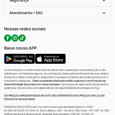
Segurança
Troca E Devolução
Testes Rápidos
Bulas De A A Z
Autoteste Covid-19
Certificado De Segurança
Políticas De Marketplace
Portal Da Privacidade
Atendimento / SAC
Política De Privacidade
WhatsApp (47) 9202-1687
Atendimento@precopopular.com.br
Nossas redes sociais
Baixe nosso APP
As informações contidas neste site não devem ser usadas para automedicação e não
substituem, em hipótese alguma, as orientações dadas pelo profissional da área médica.
Somente o médico está apto a diagnosticar qualquer problema de saúde e prescrever o
tratamento adequado.
Todos os pedidos efetuados estão sujeitos à confirmação da
disponibilidade de produto em nosso estoque.
O processo de separação dos produtos
pode levar até dois dias úteis dependendo da disponibilidade do estoque em loja.
OS PREÇOS APRESENTADOS NO SITE SÃO DIFERENTES DOS PREÇOS DAS LOJAS
FÍSICAS DE NOSSA REDE.
FARMÁCIA PREÇO POPULAR | Cia Latino Americana de Medicamentos | CNPJ:
84.683.481/0416-04 | End: Av. Santo Albano, 490 - Vila Vera | São Paulo - SP | CEP: 04.296-
000Farmacêutica Responsável: Amanda Zelia Deodato | CRF/SP: 107393 | IE: