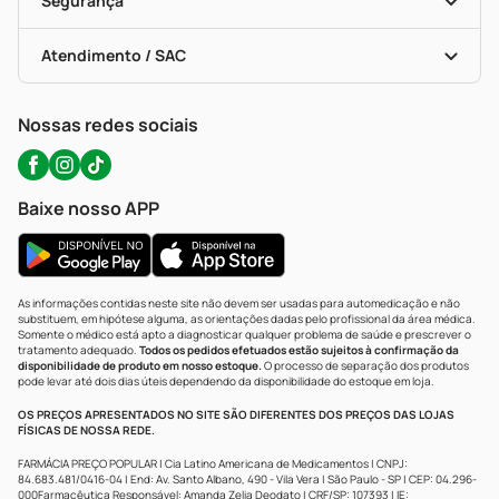
Segurança
Troca E Devolução
Testes Rápidos
Bulas De A A Z
Autoteste Covid-19
Certificado De Segurança
Políticas De Marketplace
Portal Da Privacidade
Atendimento / SAC
Política De Privacidade
WhatsApp (47) 9202-1687
Atendimento@precopopular.com.br
Nossas redes sociais
Baixe nosso APP
As informações contidas neste site não devem ser usadas para automedicação e não
substituem, em hipótese alguma, as orientações dadas pelo profissional da área médica.
Somente o médico está apto a diagnosticar qualquer problema de saúde e prescrever o
tratamento adequado.
Todos os pedidos efetuados estão sujeitos à confirmação da
disponibilidade de produto em nosso estoque.
O processo de separação dos produtos
pode levar até dois dias úteis dependendo da disponibilidade do estoque em loja.
OS PREÇOS APRESENTADOS NO SITE SÃO DIFERENTES DOS PREÇOS DAS LOJAS
FÍSICAS DE NOSSA REDE.
FARMÁCIA PREÇO POPULAR | Cia Latino Americana de Medicamentos | CNPJ:
84.683.481/0416-04 | End: Av. Santo Albano, 490 - Vila Vera | São Paulo - SP | CEP: 04.296-
000Farmacêutica Responsável: Amanda Zelia Deodato | CRF/SP: 107393 | IE: