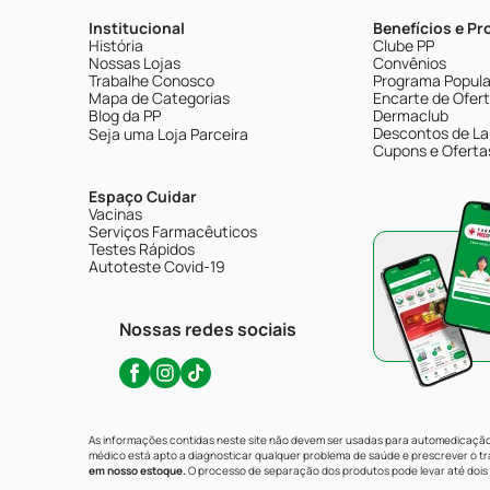
Institucional
Benefícios e P
História
Clube PP
Nossas Lojas
Convênios
Trabalhe Conosco
Programa Popular
Mapa de Categorias
Encarte de Ofer
Blog da PP
Dermaclub
Descontos de La
Seja uma Loja Parceira
Cupons e Oferta
Espaço Cuidar
Vacinas
Serviços Farmacêuticos
Testes Rápidos
Autoteste Covid-19
Nossas redes sociais
As informações contidas neste site não devem ser usadas para automedicação 
médico está apto a diagnosticar qualquer problema de saúde e prescrever o 
em nosso estoque.
O processo de separação dos produtos pode levar até dois 