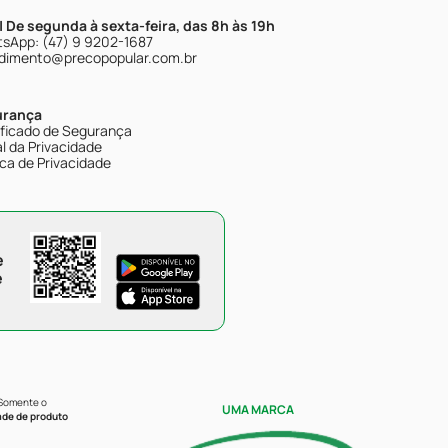
| De segunda à sexta-feira, das 8h às 19h
sApp: (47) 9 9202-1687
dimento@precopopular.com.br
urança
ificado de Segurança
l da Privacidade
ica de Privacidade
e
e
 Somente o
UMA MARCA
ade de produto