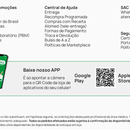
romoções
Central de Ajuda
SAC 
Entrega
What
Recompra Programada
aten
 do Brasil
Compras com Receita
tas
Alomed (tele-entrega)
Formas de Pagamento
Seg
boratório (PBM)
Troca e Devolução
Cert
s
Bulas de A a Z
Porta
Políticas de Marketplace
Polít
Baixe nosso APP
Google
Appl
É só apontar a câmera
Play
Stor
para o QR Code da loja de
aplicativos do seu celular!
e não substituem, em hipótese alguma, as orientações dadas pelo profissional da área médica.
tratamento adequado.
Todos os pedidos efetuados estão sujeitos à confirmação da disponibilid
dias úteis dependendo da disponibilidade do estoque em loja.