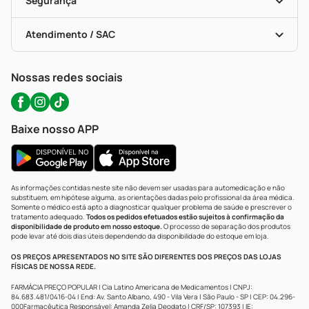
Segurança
Troca E Devolução
Testes Rápidos
Bulas De A A Z
Autoteste Covid-19
Certificado De Segurança
Políticas De Marketplace
Portal Da Privacidade
Atendimento / SAC
Política De Privacidade
WhatsApp (47) 9202-1687
Atendimento@precopopular.com.br
Nossas redes sociais
Baixe nosso APP
As informações contidas neste site não devem ser usadas para automedicação e não
substituem, em hipótese alguma, as orientações dadas pelo profissional da área médica.
Somente o médico está apto a diagnosticar qualquer problema de saúde e prescrever o
tratamento adequado.
Todos os pedidos efetuados estão sujeitos à confirmação da
disponibilidade de produto em nosso estoque.
O processo de separação dos produtos
pode levar até dois dias úteis dependendo da disponibilidade do estoque em loja.
OS PREÇOS APRESENTADOS NO SITE SÃO DIFERENTES DOS PREÇOS DAS LOJAS
FÍSICAS DE NOSSA REDE.
FARMÁCIA PREÇO POPULAR | Cia Latino Americana de Medicamentos | CNPJ:
84.683.481/0416-04 | End: Av. Santo Albano, 490 - Vila Vera | São Paulo - SP | CEP: 04.296-
000Farmacêutica Responsável: Amanda Zelia Deodato | CRF/SP: 107393 | IE: