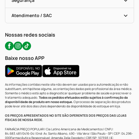
Segurança
Troca E Devolução
Testes Rápidos
Bulas De A A Z
Autoteste Covid-19
Certificado De Segurança
Políticas De Marketplace
Portal Da Privacidade
Atendimento / SAC
Política De Privacidade
WhatsApp (47) 9202-1687
Atendimento@precopopular.com.br
Nossas redes sociais
Baixe nosso APP
As informações contidas neste site não devem ser usadas para automedicação e não
substituem, em hipótese alguma, as orientações dadas pelo profissional da área médica.
Somente o médico está apto a diagnosticar qualquer problema de saúde e prescrever o
tratamento adequado.
Todos os pedidos efetuados estão sujeitos à confirmação da
disponibilidade de produto em nosso estoque.
O processo de separação dos produtos
pode levar até dois dias úteis dependendo da disponibilidade do estoque em loja.
OS PREÇOS APRESENTADOS NO SITE SÃO DIFERENTES DOS PREÇOS DAS LOJAS
FÍSICAS DE NOSSA REDE.
FARMÁCIA PREÇO POPULAR | Cia Latino Americana de Medicamentos | CNPJ:
84.683.481/0416-04 | End: Av. Santo Albano, 490 - Vila Vera | São Paulo - SP | CEP: 04.296-
000Farmacêutica Responsável: Amanda Zelia Deodato | CRF/SP: 107393 | IE: