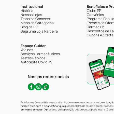
Institucional
Benefícios e P
História
Clube PP
Nossas Lojas
Convênios
Trabalhe Conosco
Programa Popular
Mapa de Categorias
Encarte de Ofer
Blog da PP
Dermaclub
Descontos de La
Seja uma Loja Parceira
Cupons e Oferta
Espaço Cuidar
Vacinas
Serviços Farmacêuticos
Testes Rápidos
Autoteste Covid-19
Nossas redes sociais
As informações contidas neste site não devem ser usadas para automedicação 
médico está apto a diagnosticar qualquer problema de saúde e prescrever o 
em nosso estoque.
O processo de separação dos produtos pode levar até dois 