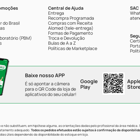
romoções
Central de Ajuda
SAC 
Entrega
What
Recompra Programada
aten
 do Brasil
Compras com Receita
tas
Alomed (tele-entrega)
Formas de Pagamento
Seg
boratório (PBM)
Troca e Devolução
Cert
s
Bulas de A a Z
Porta
Políticas de Marketplace
Polít
Baixe nosso APP
Google
Appl
É só apontar a câmera
Play
Stor
para o QR Code da loja de
aplicativos do seu celular!
e não substituem, em hipótese alguma, as orientações dadas pelo profissional da área médica.
tratamento adequado.
Todos os pedidos efetuados estão sujeitos à confirmação da disponibilid
dias úteis dependendo da disponibilidade do estoque em loja.