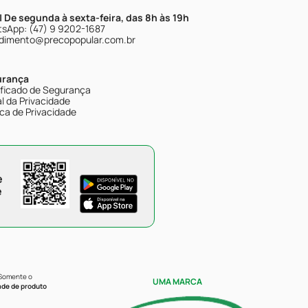
| De segunda à sexta-feira, das 8h às 19h
sApp: (47) 9 9202-1687
dimento@precopopular.com.br
urança
ificado de Segurança
l da Privacidade
ica de Privacidade
e
e
 Somente o
UMA MARCA
ade de produto