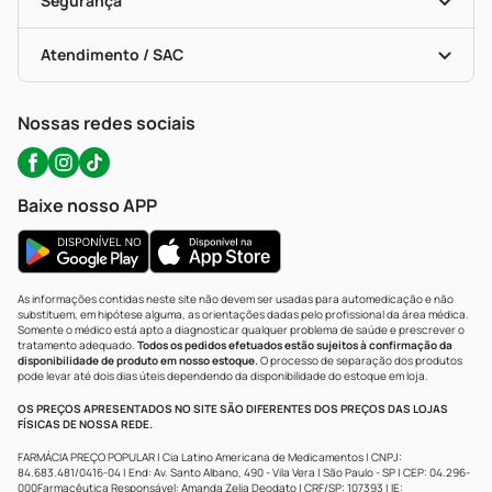
Segurança
Troca E Devolução
Testes Rápidos
Bulas De A A Z
Autoteste Covid-19
Certificado De Segurança
Políticas De Marketplace
Portal Da Privacidade
Atendimento / SAC
Política De Privacidade
WhatsApp (47) 9202-1687
Atendimento@precopopular.com.br
Nossas redes sociais
Baixe nosso APP
As informações contidas neste site não devem ser usadas para automedicação e não
substituem, em hipótese alguma, as orientações dadas pelo profissional da área médica.
Somente o médico está apto a diagnosticar qualquer problema de saúde e prescrever o
tratamento adequado.
Todos os pedidos efetuados estão sujeitos à confirmação da
disponibilidade de produto em nosso estoque.
O processo de separação dos produtos
pode levar até dois dias úteis dependendo da disponibilidade do estoque em loja.
OS PREÇOS APRESENTADOS NO SITE SÃO DIFERENTES DOS PREÇOS DAS LOJAS
FÍSICAS DE NOSSA REDE.
FARMÁCIA PREÇO POPULAR | Cia Latino Americana de Medicamentos | CNPJ:
84.683.481/0416-04 | End: Av. Santo Albano, 490 - Vila Vera | São Paulo - SP | CEP: 04.296-
000Farmacêutica Responsável: Amanda Zelia Deodato | CRF/SP: 107393 | IE: