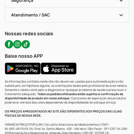
Segurança
Troca E Devolução
Testes Rápidos
Bulas De A A Z
Autoteste Covid-19
Certificado De Segurança
Políticas De Marketplace
Portal Da Privacidade
Atendimento / SAC
Política De Privacidade
WhatsApp (47) 9202-1687
Atendimento@precopopular.com.br
Nossas redes sociais
Baixe nosso APP
As informações contidas neste site não devem ser usadas para automedicação e não
substituem, em hipótese alguma, as orientações dadas pelo profissional da área médica.
Somente o médico está apto a diagnosticar qualquer problema de saúde e prescrever o
tratamento adequado.
Todos os pedidos efetuados estão sujeitos à confirmação da
disponibilidade de produto em nosso estoque.
O processo de separação dos produtos
pode levar até dois dias úteis dependendo da disponibilidade do estoque em loja.
OS PREÇOS APRESENTADOS NO SITE SÃO DIFERENTES DOS PREÇOS DAS LOJAS
FÍSICAS DE NOSSA REDE.
FARMÁCIA PREÇO POPULAR | Cia Latino Americana de Medicamentos | CNPJ:
84.683.481/0416-04 | End: Av. Santo Albano, 490 - Vila Vera | São Paulo - SP | CEP: 04.296-
000Farmacêutica Responsável: Amanda Zelia Deodato | CRF/SP: 107393 | IE: