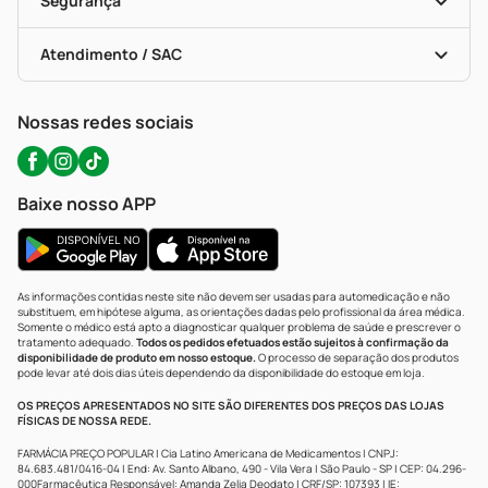
Segurança
Troca E Devolução
Testes Rápidos
Bulas De A A Z
Autoteste Covid-19
Certificado De Segurança
Políticas De Marketplace
Portal Da Privacidade
Atendimento / SAC
Política De Privacidade
WhatsApp (47) 9202-1687
Atendimento@precopopular.com.br
Nossas redes sociais
Baixe nosso APP
As informações contidas neste site não devem ser usadas para automedicação e não
substituem, em hipótese alguma, as orientações dadas pelo profissional da área médica.
Somente o médico está apto a diagnosticar qualquer problema de saúde e prescrever o
tratamento adequado.
Todos os pedidos efetuados estão sujeitos à confirmação da
disponibilidade de produto em nosso estoque.
O processo de separação dos produtos
pode levar até dois dias úteis dependendo da disponibilidade do estoque em loja.
OS PREÇOS APRESENTADOS NO SITE SÃO DIFERENTES DOS PREÇOS DAS LOJAS
FÍSICAS DE NOSSA REDE.
FARMÁCIA PREÇO POPULAR | Cia Latino Americana de Medicamentos | CNPJ:
84.683.481/0416-04 | End: Av. Santo Albano, 490 - Vila Vera | São Paulo - SP | CEP: 04.296-
000Farmacêutica Responsável: Amanda Zelia Deodato | CRF/SP: 107393 | IE: