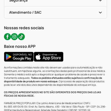
Segurança
Troca E Devolução
Testes Rápidos
Bulas De A A Z
Autoteste Covid-19
Certificado De Segurança
Políticas De Marketplace
Portal Da Privacidade
Atendimento / SAC
Política De Privacidade
WhatsApp (47) 9202-1687
Atendimento@precopopular.com.br
Nossas redes sociais
Baixe nosso APP
As informações contidas neste site não devem ser usadas para automedicação e não
substituem, em hipótese alguma, as orientações dadas pelo profissional da área médica.
Somente o médico está apto a diagnosticar qualquer problema de saúde e prescrever o
tratamento adequado.
Todos os pedidos efetuados estão sujeitos à confirmação da
disponibilidade de produto em nosso estoque.
O processo de separação dos produtos
pode levar até dois dias úteis dependendo da disponibilidade do estoque em loja.
OS PREÇOS APRESENTADOS NO SITE SÃO DIFERENTES DOS PREÇOS DAS LOJAS
FÍSICAS DE NOSSA REDE.
FARMÁCIA PREÇO POPULAR | Cia Latino Americana de Medicamentos | CNPJ:
84.683.481/0416-04 | End: Av. Santo Albano, 490 - Vila Vera | São Paulo - SP | CEP: 04.296-
000Farmacêutica Responsável: Amanda Zelia Deodato | CRF/SP: 107393 | IE: